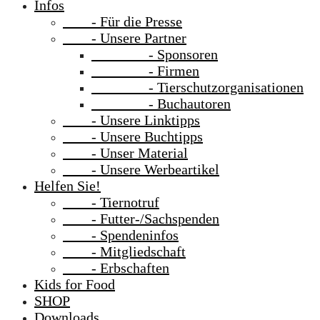
Infos
- Für die Presse
- Unsere Partner
- Sponsoren
- Firmen
- Tierschutzorganisationen
- Buchautoren
- Unsere Linktipps
- Unsere Buchtipps
- Unser Material
- Unsere Werbeartikel
Helfen Sie!
- Tiernotruf
- Futter-/Sachspenden
- Spendeninfos
- Mitgliedschaft
- Erbschaften
Kids for Food
SHOP
Downloads