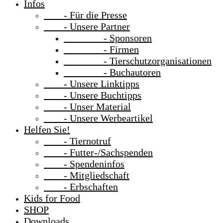
Infos
- Für die Presse
- Unsere Partner
- Sponsoren
- Firmen
- Tierschutzorganisationen
- Buchautoren
- Unsere Linktipps
- Unsere Buchtipps
- Unser Material
- Unsere Werbeartikel
Helfen Sie!
- Tiernotruf
- Futter-/Sachspenden
- Spendeninfos
- Mitgliedschaft
- Erbschaften
Kids for Food
SHOP
Downloads